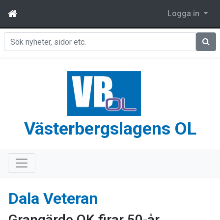
Logga in
Sök
Västerbergslagens OL
Dala Veteran
Grangärde OK firar 50-år