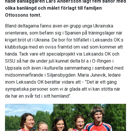
hade banläggaren Lars Andersson lagt fem banor med
olika banlängd och målet förlagt till familjen
Ottossons tomt.
Bland deltagarna fanns även en grupp unga Ukrainska
orienterare, som befann sig i Spanien på träningsläger när
kriget bröt ut i Ukraina. De bor för tillfället i Leksands OK:s
klubbstuga med en oviss framtid om vad som kommer att
hända. Tack vare ett specialprojekt via Leksands OK och
SISU så har de under juli kunnat delta bl a i O-Ringen i
Uppsala och även i kulturella sammanhang i samband med
midsommarfirande i Siljansbygden. Maria Junevik, ledare
inom Leksands OK berättar vidare att - ”Det är ett gäng
sympatiska personer som vi är glada att vi kan stötta när
de har en svår tid i sitt hemland”.