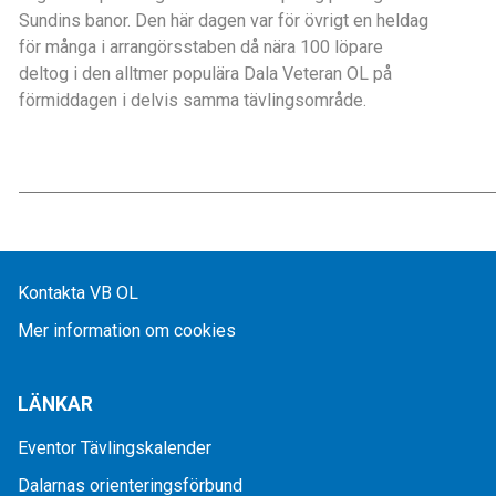
Sundins banor. Den här dagen var för övrigt en heldag
för många i arrangörsstaben då nära 100 löpare
deltog i den alltmer populära Dala Veteran OL på
förmiddagen i delvis samma tävlingsområde.
Kontakta VB OL
Mer information om cookies
LÄNKAR
Eventor Tävlingskalender
Dalarnas orienteringsförbund