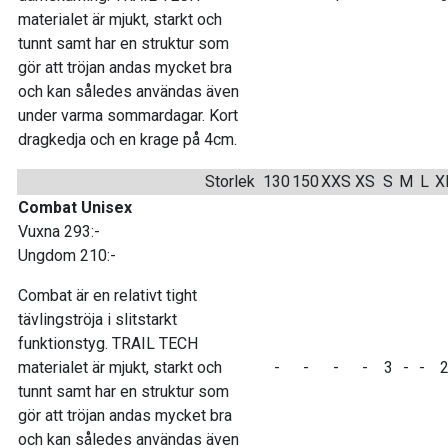
materialet är mjukt, starkt och
tunnt samt har en struktur som
gör att tröjan andas mycket bra
och kan således användas även
under varma sommardagar. Kort
dragkedja och en krage på 4cm.
Storlek
130
150
XXS
XS
S
M
L
X
Combat Unisex
Vuxna 293:-
Ungdom 210:-
Combat är en relativt tight
tävlingströja i slitstarkt
funktionstyg. TRAIL TECH
materialet är mjukt, starkt och
-
-
-
-
3
-
-
tunnt samt har en struktur som
gör att tröjan andas mycket bra
och kan således användas även