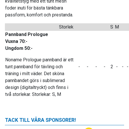
kvalitetstyg med ett tunt mesh
foder inuti för bästa tänkbara
passform, komfort och prestanda.
Storlek
S
M
Pannband Prologue
Vuxna 70:-
Ungdom 50:-
Noname
Prologue
pannband
är
ett
tunt
pannband
för tävling och
-
-
-
-
2
-
-
träning i milt väder.
Det sköna
pannbandet görs i sublimerad
design (digitaltryckt) och finns i
två storlekar.
Storlekar: S, M
TACK TILL VÅRA SPONSORER!