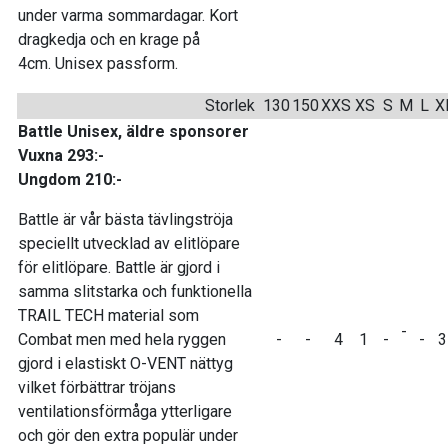
under varma sommardagar. Kort
dragkedja och en krage på
4cm. Unisex passform.
Storlek
130
150
XXS
XS
S
M
L
X
Battle Unisex, äldre sponsorer
Vuxna 293:-
Ungdom 210:-
Battle är vår bästa tävlingströja
speciellt utvecklad av elitlöpare
för elitlöpare. Battle är gjord i
samma slitstarka och funktionella
TRAIL TECH material som
-
Combat men med hela ryggen
-
-
4
1
-
-
gjord i elastiskt O-VENT nättyg
vilket förbättrar tröjans
ventilationsförmåga ytterligare
och gör den extra populär under