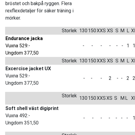
bröstet och bakpå ryggen. Flera
rexflexdetaljer för säker träning i
mörker.
Storlek
130
150
XXS
XS
S
M
L
X
Endurance jacka
Vuxna 529:-
-
-
-
-
-
-
1
Ungdom 377,50
Storlek
130
150
XXS
XS
S
M
L
X
Excercise jacket UX
Vuxna 529:-
-
-
-
2
-
-
2
Ungdom 377,50
Storlek
130
150
XXS
XS
S
M
L
X
Soft shell väst digiprint
Vuxna 492:-
-
-
-
-
-
-
-
Ungdom 351,50