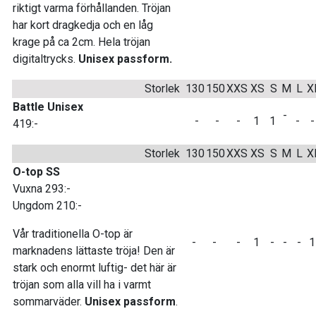
riktigt varma förhållanden. Tröjan
har kort dragkedja och en låg
krage på ca 2cm. Hela tröjan
digitaltrycks.
Unisex passform.
Storlek
130
150
XXS
XS
S
M
L
X
Battle Unisex
-
-
-
-
1
1
-
419:-
Storlek
130
150
XXS
XS
S
M
L
X
O-top SS
Vuxna 293:-
Ungdom 210:-
Vår traditionella O-top är
-
-
-
1
-
-
-
marknadens lättaste tröja! Den är
stark och enormt luftig- det här är
tröjan som alla vill ha i varmt
sommarväder.
Unisex passform
.