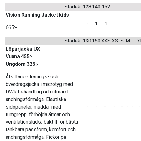
Storlek
128
140
152
Vision Running Jacket kids
-
1
1
665:-
Storlek
130
150
XXS
XS
S
M
L
X
Löparjacka UX
Vuxna 455:-
Ungdom 325:-
Åtsittande tränings- och
överdragsjacka i microtyg med
DWR behandling och utmärkt
andningsförmåga. Elastiska
sidopaneler, muddar med
-
-
-
-
-
-
-
tumgrepp, förböjda ärmar och
ventilationslucka baktill för bästa
tänkbara passform, komfort och
andningsförmåga. Fickor på