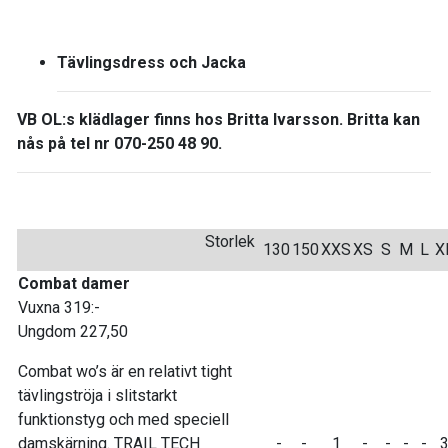
Tävlingsdress och Jacka
VB OL:s klädlager finns hos Britta Ivarsson. Britta
kan
nås på tel nr 070-250 48 90.
Storlek
130
150
XXS
XS
S
M
L
X
Combat damer
Vuxna 319:-
Ungdom 227,50
Combat wo’s är en relativt tight
tävlingströja i slitstarkt
funktionstyg och med speciell
damskärning. TRAIL TECH
-
-
1
-
-
-
-