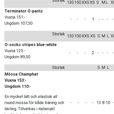
Storlek
130
150
XXS
XS
S
M
L
X
Terminator O-pants
Vuxna 151:-
-
-
-
1
-
-
-
Ungdom 107,50
Storlek
130
150
XXS
XS
S
M
L
X
O-socks stripes blue-white
Vuxna 125:-
-
-
-
2
-
-
-
Ungdom 89,50
Storlek
S
M
L
Mössa Champhat
Vuxna 153:-
Ungdom 110:-
En mycket lätt och elastisk all
round mössa för både träning och
-
-
-
-
13
8
10
tävling. Tillverkas i italienskt