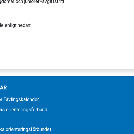
gdomar och juniorer=avgiftsfritt.
e enligt nedan:
KAR
r Tävlingskalender
as orienteringsförbund
a orienteringsförbundet