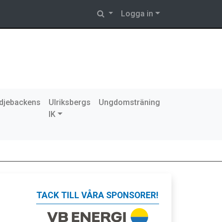
Logga in
djebackens
Ulriksbergs
Ungdomsträning
IK
TACK TILL VÅRA SPONSORER!