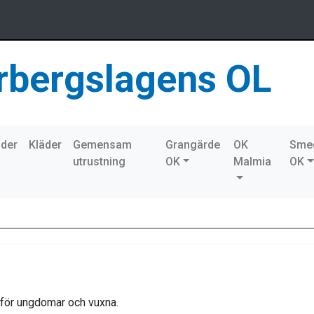
rbergslagens OL
nder
Kläder
Gemensam
Grangärde
OK
Sme
utrustning
OK
Malmia
OK
 för ungdomar och vuxna.