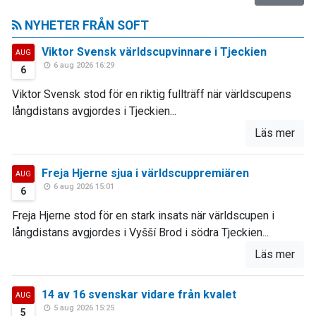
NYHETER FRÅN SOFT
Viktor Svensk världscupvinnare i Tjeckien
AUG
6 aug 2026 16:29
6
Viktor Svensk stod för en riktig fullträff när världscupens
långdistans avgjordes i Tjeckien...
Läs mer
Freja Hjerne sjua i världscuppremiären
AUG
6 aug 2026 15:01
6
Freja Hjerne stod för en stark insats när världscupen i
långdistans avgjordes i Vyšší Brod i södra Tjeckien...
Läs mer
14 av 16 svenskar vidare från kvalet
AUG
5 aug 2026 15:25
5