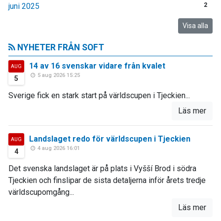
juni 2025
2
Visa alla
NYHETER FRÅN SOFT
14 av 16 svenskar vidare från kvalet
AUG
5 aug 2026 15:25
5
Sverige fick en stark start på världscupen i Tjeckien...
Läs mer
Landslaget redo för världscupen i Tjeckien
AUG
4 aug 2026 16:01
4
Det svenska landslaget är på plats i Vyšší Brod i södra
Tjeckien och finslipar de sista detaljerna inför årets tredje
världscupomgång...
Läs mer