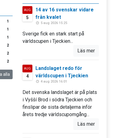
14 av 16 svenskar vidare
AUG
från kvalet
5
1
5 aug 2026 15:25
1
Sverige fick en stark start på
1
världscupen i Tjeckien...
2
Läs mer
2
2
Landslaget redo för
AUG
a alla
världscupen i Tjeckien
4
4 aug 2026 16:01
Det svenska landslaget är på plats
i Vyšší Brod i södra Tjeckien och
finslipar de sista detaljerna inför
årets tredje världscupomgång...
Läs mer