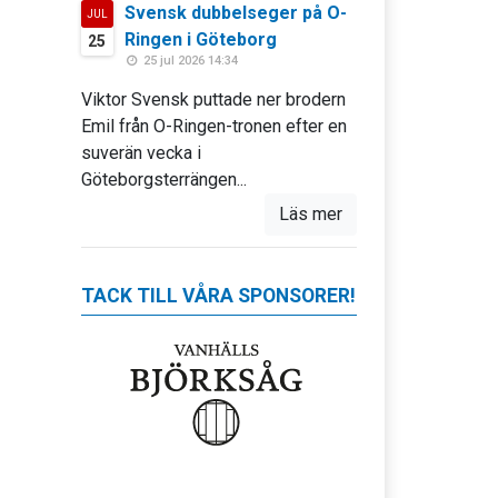
Svensk dubbelseger på O-
JUL
Ringen i Göteborg
25
25 jul 2026 14:34
Viktor Svensk puttade ner brodern
Emil från O-Ringen-tronen efter en
suverän vecka i
Göteborgsterrängen...
Läs mer
TACK TILL VÅRA SPONSORER!