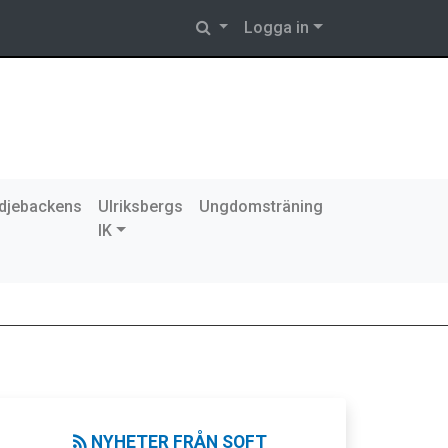
Logga in
djebackens
Ulriksbergs
Ungdomsträning
IK
NYHETER FRÅN SOFT