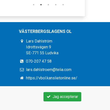
VÄSTERBERGSLAGENS OL
Lars Dahlström
Idrottsvägen 9
SE-771 55 Ludvika
070-207 47 58
lars.dahlstroem@telia.com
https://vbol.kanslietonline.se/
Jag accepterar