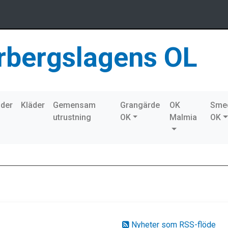
rbergslagens OL
nder
Kläder
Gemensam
Grangärde
OK
Sme
utrustning
OK
Malmia
OK
Nyheter som RSS-flöde