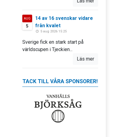
Läs mer
14 av 16 svenskar vidare
AUG
från kvalet
5
5 aug 2026 15:25
Sverige fick en stark start på
världscupen i Tjeckien...
Läs mer
TACK TILL VÅRA SPONSORER!