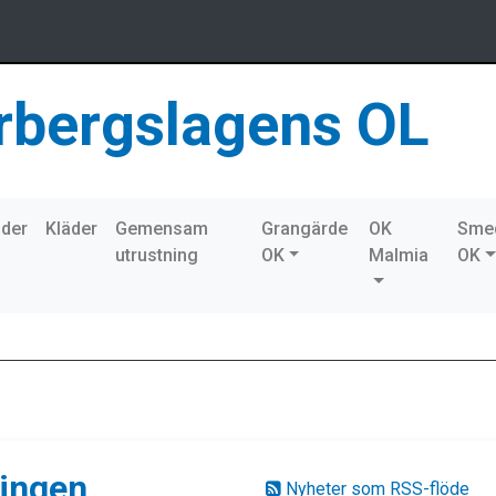
rbergslagens OL
nder
Kläder
Gemensam
Grangärde
OK
Sme
utrustning
OK
Malmia
OK
ringen
Nyheter som RSS-flöde