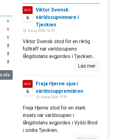
Viktor Svensk
AUG
världscupvinnare i
6
1
Tjeckien
1
6 aug 2026 16:29
1
Viktor Svensk stod för en riktig
2
fullträff när världscupens
2
långdistans avgjordes i Tjeckien...
2
Läs mer
a alla
Freja Hjerne sjua i
AUG
världscuppremiären
6
6 aug 2026 15:01
Freja Hjerne stod för en stark
insats när världscupen i
långdistans avgjordes i Vyšší Brod
i södra Tjeckien...