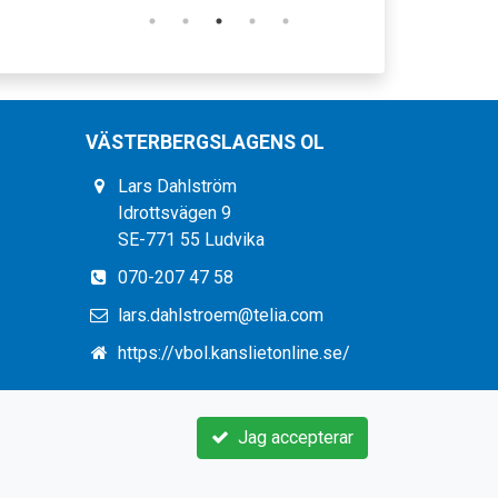
VÄSTERBERGSLAGENS OL
Lars Dahlström
Idrottsvägen 9
SE-771 55 Ludvika
070-207 47 58
lars.dahlstroem@telia.com
https://vbol.kanslietonline.se/
Jag accepterar