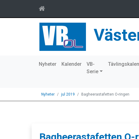
Väste
Nyheter
Kalender
VB-
Tävlingskale
Serie
Nyheter
jul 2019
Bagheerastafetten O-ringen
Bagheerastafetten O-