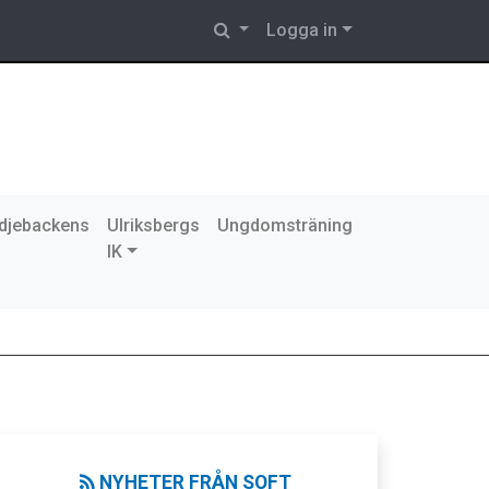
Logga in
djebackens
Ulriksbergs
Ungdomsträning
IK
NYHETER FRÅN SOFT